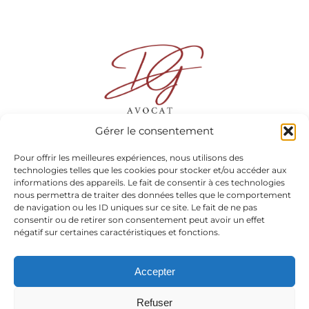
Gérer le consentement
Pour offrir les meilleures expériences, nous utilisons des
Maître Mélodie DUMONT-GONIN
technologies telles que les cookies pour stocker et/ou accéder aux
informations des appareils. Le fait de consentir à ces technologies
nous permettra de traiter des données telles que le comportement
13 rue Docteur André Chaix, 38300 BOURGOIN-JALLIEU
de navigation ou les ID uniques sur ce site. Le fait de ne pas
consentir ou de retirer son consentement peut avoir un effet
20 avenue Alsace Lorraine 38000 GRENOBLE
.
négatif sur certaines caractéristiques et fonctions.
06 15 98 22 24
Accepter
Refuser