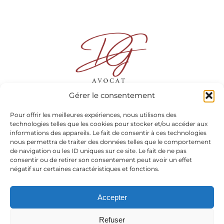
Gérer le consentement
Pour offrir les meilleures expériences, nous utilisons des
Maître Mélodie DUMONT-GONIN
technologies telles que les cookies pour stocker et/ou accéder aux
informations des appareils. Le fait de consentir à ces technologies
nous permettra de traiter des données telles que le comportement
13 rue Docteur André Chaix, 38300 BOURGOIN-JALLIEU
de navigation ou les ID uniques sur ce site. Le fait de ne pas
consentir ou de retirer son consentement peut avoir un effet
20 avenue Alsace Lorraine 38000 GRENOBLE
.
négatif sur certaines caractéristiques et fonctions.
06 15 98 22 24
Accepter
Refuser