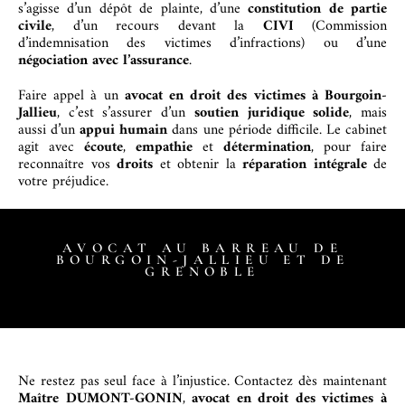
s’agisse d’un dépôt de plainte, d’une
constitution de partie
civile
, d’un recours devant la
CIVI
(Commission
d’indemnisation des victimes d’infractions) ou d’une
négociation avec l’assurance
.
Faire appel à un
avocat en droit des victimes à Bourgoin-
Jallieu
, c’est s’assurer d’un
soutien juridique solide
, mais
aussi d’un
appui humain
dans une période difficile. Le cabinet
agit avec
écoute
,
empathie
et
détermination
, pour faire
reconnaître vos
droits
et obtenir la
réparation intégrale
de
votre préjudice.
AVOCAT AU BARREAU DE
BOURGOIN-JALLIEU ET DE
GRENOBLE
Ne restez pas seul face à l’injustice. Contactez dès maintenant
Maître DUMONT-GONIN
,
avocat en droit des victimes à