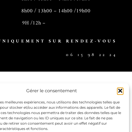
8h00 / 13h00 – 14h00 /19h00
 9H /12h –
UNIQUEMENT SUR RENDEZ-VOUS
06 15 98 22 24
Gérer le consentement
 les meilleures expériences, nous utilisons des technologies telles que
 pour stocker et/ou accéder aux informations des appareils. Le fait de
 ces technologies nous permettra de traiter des données telles que le
t de navigation ou les ID uniques sur ce site. Le fait de ne pas
u de retirer son consentement peut avoir un effet négatif sur
aractéristiques et fonctions.