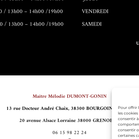
0 / 13h00 – 14h00 /19h00
VENDREDI
0 / 13h00 – 14h00 /19h00
SAMEDI
Maître Mélodie DUMONT-GONIN
13 rue Docteur André Chaix, 38300 BOURGOIN-JALLIEU
Pour offrir
les cookies
20 avenue Alsace Lorraine 38000 GRENOBLE
.
consentir à
comportemen
consentir o
06 15 98 22 24
certaines c
–