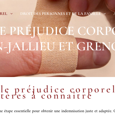
REL
DROIT DES PERSONNES ET DE LA FAMILLE
E PRÉJUDICE CORP
-JALLIEU ET GREN
e préjudice corporel 
itères à connaître
une étape essentielle pour obtenir une indemnisation juste et adaptée. 