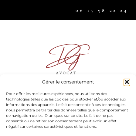
06 15 98 22 24
Gérer le consentement
Pour offrir les meilleures expériences, nous utilisons des
Maître Mélodie DUMONT-GONIN
technologies telles que les cookies pour stocker et/ou accéder aux
informations des appareils. Le fait de consentir à ces technologies
nous permettra de traiter des données telles que le comportement
13 rue Docteur André Chaix, 38300 BOURGOIN-JALLIEU
de navigation ou les ID uniques sur ce site. Le fait de ne pas
consentir ou de retirer son consentement peut avoir un effet
20 avenue Alsace Lorraine 38000 GRENOBLE
.
négatif sur certaines caractéristiques et fonctions.
06 15 98 22 24