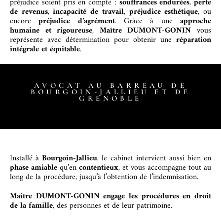
préjudice soient pris en compte :
souffrances endurées
,
perte
de revenus
,
incapacité de travail
,
préjudice esthétique
, ou
encore
préjudice d’agrément
. Grâce à une
approche
humaine et rigoureuse
,
Maître DUMONT-GONIN
vous
représente avec détermination pour obtenir une
réparation
intégrale et équitable
.
AVOCAT AU BARREAU DE
BOURGOIN-JALLIEU ET DE
GRENOBLE
Installé à
Bourgoin-Jallieu
, le cabinet intervient aussi bien en
phase amiable
qu’en
contentieux
, et vous accompagne tout au
long de la procédure, jusqu’à l’obtention de l’indemnisation.
Maître DUMONT-GONIN engage les procédures en droit
de la famille
, des personnes et de leur patrimoine.