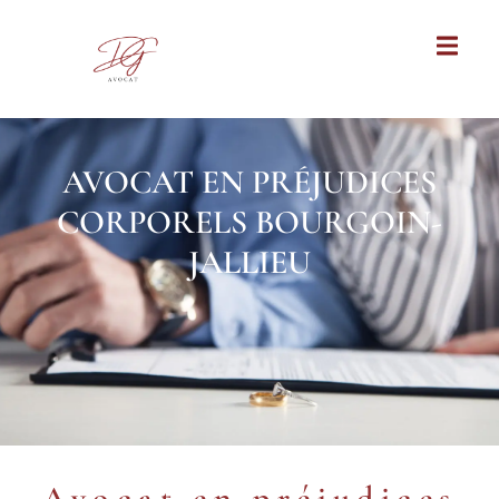
AVOCAT EN PRÉJUDICES
CORPORELS BOURGOIN-
JALLIEU
Avocat en préjudices