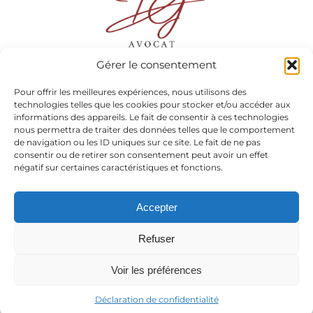
Gérer le consentement
Pour offrir les meilleures expériences, nous utilisons des
Maître Mélodie DUMONT-GONIN
technologies telles que les cookies pour stocker et/ou accéder aux
informations des appareils. Le fait de consentir à ces technologies
nous permettra de traiter des données telles que le comportement
13 rue Docteur André Chaix, 38300 BOURGOIN-JALLIEU
de navigation ou les ID uniques sur ce site. Le fait de ne pas
consentir ou de retirer son consentement peut avoir un effet
20 avenue Alsace Lorraine 38000 GRENOBLE
.
négatif sur certaines caractéristiques et fonctions.
06 15 98 22 24
Accepter
Refuser
MENTIONS LEGALES
Voir les préférences
Informations complémentaires
Déclaration de confidentialité